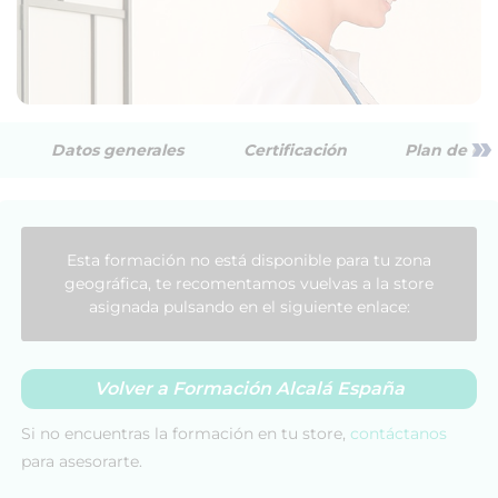
»
Datos generales
Certificación
Plan de est
Esta formación no está disponible para tu zona
geográfica, te recomentamos vuelvas a la store
asignada pulsando en el siguiente enlace:
Volver a Formación Alcalá España
Si no encuentras la formación en tu store,
contáctanos
para asesorarte.