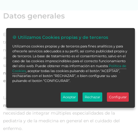
Datos generales
El
cáncer es una enfermedad grave
que requiere de un
🍪 Utilizamos Cookies propias y de terceros
tratamiento complejo y que debe integrarse en la vida
Utilizamos cookies propias y de terceros para fines analíticos y para
normal del niño y en la de su familia para que, una vez
ofrecerle servicios adecuados a su perfil, así como publicidad propia y
de terceros. La base de tratamiento es el consentimiento, salvo en el
adulto, el superviviente de un cáncer infantil sea una persona
caso de las cookies imprescindibles para el correcto funcionamiento
sana. Por eso se persigue no solo la curación, sino que
el
del sitio web. Puede obtener más información en nuestra
Política de
Cookies
, aceptar todas las cookies pulsando el botón “ACEPTAR”,
niño llegue a ser un adulto sano sin secuelas físicas,
rechazarlas con el botón “RECHAZAR”, o bien configurar su uso
emocionales o sociales
.
pulsando el botón “CONFIGURAR”.
La atención al niño y adolescente diagnosticado de cáncer es
Aceptar
Rechazar
Configurar
muy compleja,
no solo por la patología en sí, sino por la
necesidad de integrar múltiples especialidades de la
pediatría y de la medicina en general en el cuidado del
enfermo.