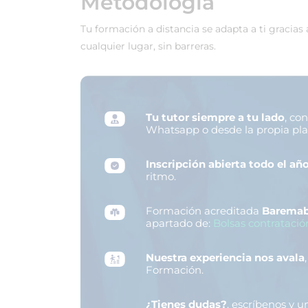
Metodología
Tu formación a distancia se adapta a ti gracias
cualquier lugar, sin barreras.
Tu tutor siempre a tu lado
, co
Whatsapp o desde la propia pl
Inscripción abierta todo el añ
ritmo.
Formación acreditada
Baremab
apartado de:
Bolsas contratació
Nuestra experiencia nos avala
Formación.
¿Tienes dudas?
, escríbenos y 