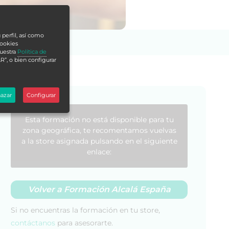
 perfil, así como
cookies
nuestra
Política de
R”, o bien configurar
azar
Configurar
Esta formación no está disponible para tu
zona geográfica, te recomentamos vuelvas
a la store asignada pulsando en el siguiente
enlace:
Volver a Formación Alcalá España
Si no encuentras la formación en tu store,
contáctanos
para asesorarte.