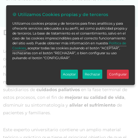
para asesorarte.
🍪 Utilizamos Cookies propias y de terceros
Utilizamos cookies propias y de terceros para fines analíticos y para
ofrecerle servicios adecuados a su perfil, así como publicidad propia y
Datos generales
de terceros. La base de tratamiento es el consentimiento, salvo en el
caso de las cookies imprescindibles para el correcto funcionamiento
del sitio web. Puede obtener más información en nuestra
Política de
Cookies
, aceptar todas las cookies pulsando el botón “ACEPTAR”,
Los incesantes avances científicos-técnicos están
rechazarlas con el botón “RECHAZAR”, o bien configurar su uso
pulsando el botón “CONFIGURAR”.
consiguiendo
prolongar las tasas de supervivencia
a corto-
medio plazo de los
pacientes con patologías incurables
hasta fechas recientes, lo que supone también que, cada vez
Aceptar
Rechazar
Configurar
más, un mayor número de pacientes están siendo
subsidiarios de
cuidados paliativos
en la fase terminal de
estos procesos, con el fin de
mejorar su calidad de vida
,
disminuir su sintomatología y
aliviar el sufrimiento
de
pacientes y familiares.
Este experto universitario contiene un amplio material
teórico y práctico que tiene el principal objetivo de que el