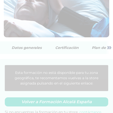
»
Datos generales
Certificación
Plan de est
Esta formación no está disponible para tu zona
geográfica, te recomentamos vuelvas a la store
asignada pulsando en el siguiente enlace:
Volver a Formación Alcalá España
Si no encuentras la formación en tu store,
contáctanos