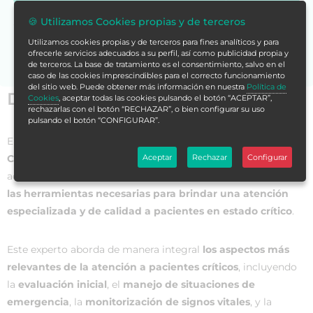
🍪 Utilizamos Cookies propias y de terceros
Si no encuentras la formación en tu store,
contáctanos
para asesorarte.
Utilizamos cookies propias y de terceros para fines analíticos y para
ofrecerle servicios adecuados a su perfil, así como publicidad propia y
de terceros. La base de tratamiento es el consentimiento, salvo en el
caso de las cookies imprescindibles para el correcto funcionamiento
del sitio web. Puede obtener más información en nuestra
Política de
Datos generales
Cookies
, aceptar todas las cookies pulsando el botón “ACEPTAR”,
rechazarlas con el botón “RECHAZAR”, o bien configurar su uso
pulsando el botón “CONFIGURAR”.
El
Experto Universitario en Atención Integral a Pacientes
Críticos para Técnicos Sanitarios
es un programa
Aceptar
Rechazar
Configurar
académico que proporciona a los profesionales de la salud
las herramientas necesarias para brindar una atención
especializada y de calidad a pacientes en estado crítico
.
Este experto aborda de manera integral
los aspectos más
relevantes de la atención a pacientes críticos
, incluyendo
la
evaluación inicial
, el
manejo de situaciones de
emergencia
, la
monitorización de signos vitales
, y la