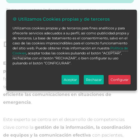
Si no encuentras la formación en tu store,
contáctanos
para asesorarte.
🍪 Utilizamos Cookies propias y de terceros
Utilizamos cookies propias y de terceros para fines analíticos y para
ofrecerle servicios adecuados a su perfil, así como publicidad propia y
de terceros. La base de tratamiento es el consentimiento, salvo en el
Datos generales
caso de las cookies imprescindibles para el correcto funcionamiento
del sitio web. Puede obtener más información en nuestra
Política de
Cookies
, aceptar todas las cookies pulsando el botón “ACEPTAR”,
rechazarlas con el botón “RECHAZAR”, o bien configurar su uso
El Experto Universitario en Comunicación y Coordinación
pulsando el botón “CONFIGURAR”.
para Técnicos en Tele-Emergencias
es un programa de
formación avanzada que proporciona a los profesionales del
Aceptar
Rechazar
Configurar
sector las habilidades necesarias para
gestionar de manera
eficiente las comunicaciones en situaciones de
emergencia
.
Este experto se centra en el desarrollo de competencias
clave como la
gestión de la información, la coordinación
de equipos y la comunicación efectiva
con pacientes,