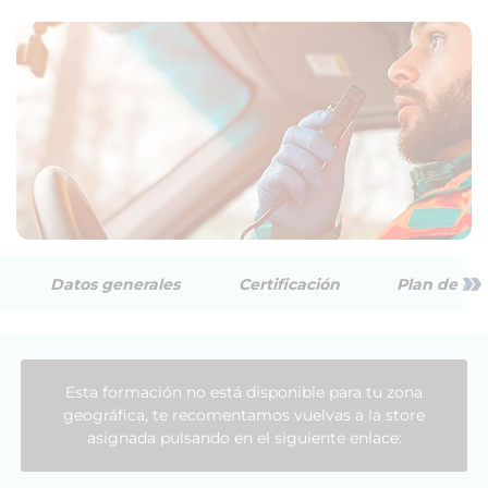
»
Datos generales
Certificación
Plan de est
Esta formación no está disponible para tu zona
geográfica, te recomentamos vuelvas a la store
asignada pulsando en el siguiente enlace: