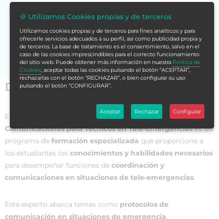
Volver a Formación Alcalá España
🍪 Utilizamos Cookies propias y de terceros
Utilizamos cookies propias y de terceros para fines analíticos y para
Si no encuentras la formación en tu store,
contáctanos
ofrecerle servicios adecuados a su perfil, así como publicidad propia y
para asesorarte.
de terceros. La base de tratamiento es el consentimiento, salvo en el
caso de las cookies imprescindibles para el correcto funcionamiento
del sitio web. Puede obtener más información en nuestra
Política de
Cookies
, aceptar todas las cookies pulsando el botón “ACEPTAR”,
rechazarlas con el botón “RECHAZAR”, o bien configurar su uso
Datos generales
pulsando el botón “CONFIGURAR”.
Aceptar
Rechazar
Configurar
El
Experto Universitario en Coordinación y
Comunicaciones para Técnicos en Tele-Emergencias
es un
programa de
formación especializada
que proporciona a
los estudiantes los
conocimientos y habilidades necesarios
para desempeñar funciones de
coordinación y
comunicaciones en situaciones de tele-emergencias
.
Este experto abarca temas como
protocolos de
comunicación en situaciones de emergencia
,