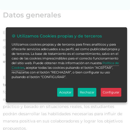
Datos generales
El
Curso en Supervisión Eficaz: Manual para Supervisados
🍪 Utilizamos Cookies propias y de terceros
es una formación diseñada para aquellos profesionales que
Utilizamos cookies propias y de terceros para fines analíticos y para
deseen
incrementar sus habilidades
en el campo de la
ofrecerle servicios adecuados a su perfil, así como publicidad propia y
supervisión y convertirse en
supervisores altamente
de terceros. La base de tratamiento es el consentimiento, salvo en el
caso de las cookies imprescindibles para el correcto funcionamiento
eficaces en cualquier entorno laboral
.
del sitio web. Puede obtener más información en nuestra
Política de
Cookies
, aceptar todas las cookies pulsando el botón “ACEPTAR”,
rechazarlas con el botón “RECHAZAR”, o bien configurar su uso
En este curso, los participantes aprenderán las
estrategias y
pulsando el botón “CONFIGURAR”.
técnicas más innovadoras y efectivas en supervisión
,
fortaleciendo así su capacidad para liderar y gestionar
Aceptar
Rechazar
Configurar
equipos de trabajo de manera exitosa. A través de un enfoque
práctico y basado en situaciones reales, los estudiantes
podrán desarrollar las habilidades necesarias para influir de
manera positiva en sus colaboradores y lograr los objetivos
propuestos.