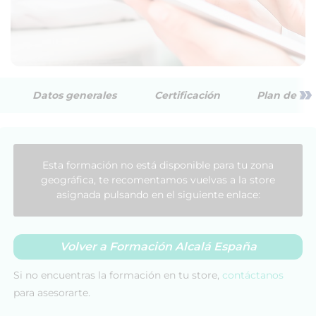
»
Datos generales
Certificación
Plan de est
Esta formación no está disponible para tu zona
geográfica, te recomentamos vuelvas a la store
asignada pulsando en el siguiente enlace:
Volver a Formación Alcalá España
Si no encuentras la formación en tu store,
contáctanos
para asesorarte.