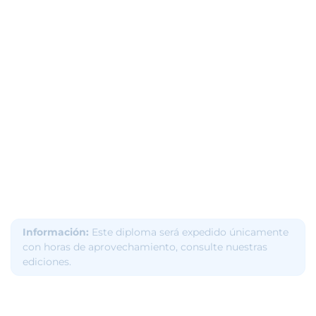
Información:
Este diploma será expedido únicamente
con horas de aprovechamiento, consulte nuestras
ediciones.