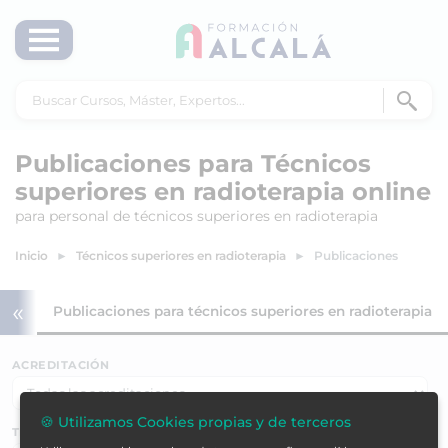
Publicaciones para Técnicos
superiores en radioterapia online
para personal de técnicos superiores en radioterapia
Inicio
Técnicos superiores en radioterapia
Publicaciones
«
apia
Publicaciones para técnicos superiores en radioterapia
ACREDITACIÓN
🍪 Utilizamos Cookies propias y de terceros
TEMÁTICAS