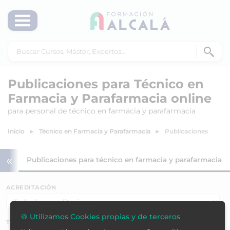
Publicaciones para Técnico en
Farmacia y Parafarmacia online
para personal de técnico en farmacia y parafarmacia
Inicio
Técnico en Farmacia y Parafarmacia
Publicaciones
«
cia
Publicaciones para técnico en farmacia y parafarmacia
ACREDITACIÓN
🍪 Utilizamos Cookies propias y de terceros
TEMÁTICAS