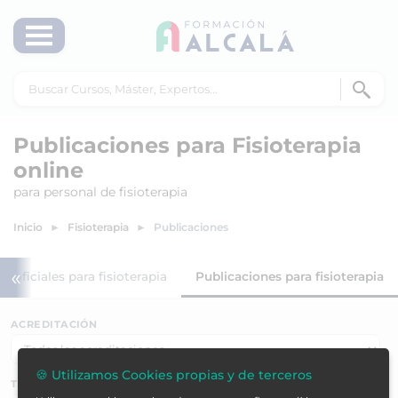
Publicaciones para Fisioterapia
online
para personal de fisioterapia
Inicio
Fisioterapia
Publicaciones
«
r oficiales para fisioterapia
Publicaciones para fisioterapia
ACREDITACIÓN
🍪 Utilizamos Cookies propias y de terceros
TEMÁTICAS