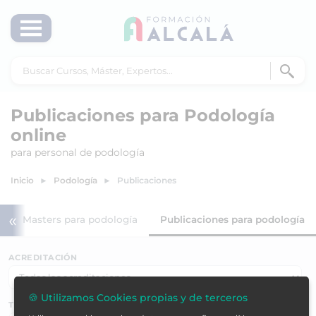
Publicaciones para Podología
online
para personal de podología
Inicio
Podología
Publicaciones
«
Masters para podología
Publicaciones para podología
ACREDITACIÓN
🍪 Utilizamos Cookies propias y de terceros
TEMÁTICAS