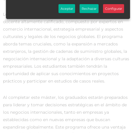
Aceptar
Rechazar
Configurar
Los participantes del máster se beneficiarán de un cuerpo
docente altamente calificado, compuesto por expertos en
comercio internacional, estrategia empresarial y aspectos
culturales y legales de los negocios globales. El programa
aborda temas cruciales, como la expansión a mercados
extranjeros, la gestión de cadenas de suministro globales, la
negociación internacional y la adaptación a diversas culturas
empresariales. Los estudiantes también tendrán la
oportunidad de aplicar sus conocimientos en proyectos
prácticos y participar en estudios de casos reales.
Al completar este máster, los graduados estarán preparados
para liderar y tomar decisiones estratégicas en el ámbito de
los negocios internacionales, tanto en empresas ya
establecidas como en nuevas empresas que buscan
expandirse globalmente. Este programa ofrece una ventaja