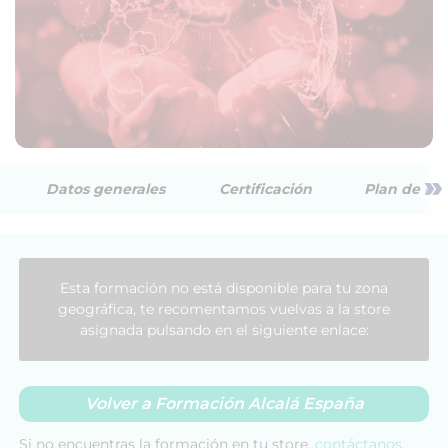
»
Datos generales
Certificación
Plan de est
Esta formación no está disponible para tu zona
geográfica, te recomentamos vuelvas a la store
asignada pulsando en el siguiente enlace:
Volver a Formación Alcalá España
Si no encuentras la formación en tu store,
contáctanos