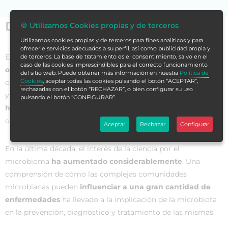
Datos generales
🍪 Utilizamos Cookies propias y de terceros
Utilizamos cookies propias y de terceros para fines analíticos y para
ofrecerle servicios adecuados a su perfil, así como publicidad propia y
El
microbioma humano
es el
conjunto de genes de los
de terceros. La base de tratamiento es el consentimiento, salvo en el
caso de las cookies imprescindibles para el correcto funcionamiento
organismos microscópicos
presentes en nuestro
del sitio web. Puede obtener más información en nuestra
Política de
Cookies
, aceptar todas las cookies pulsando el botón “ACEPTAR”,
organismo. Este conjunto de genes se denomina microbiota
rechazarlas con el botón “RECHAZAR”, o bien configurar su uso
y está formado, principalmente, por
bacterias, virus y
pulsando el botón “CONFIGURAR”.
hongos
. Más de cien mil billones de bacterias habitan en el
organismo humano.
Aceptar
Rechazar
Configurar
En la última década, el interés de la ciencia por el
microbioma
ha aumentado considerablemente
. Una
comprensión de cómo las complejas comunidades
microbianas pueden
influenciar a una gran cantidad de
enfermedades
ha llevado a la implicación de la microbiota
en la prevención, diagnóstico y tratamiento de las mismas.