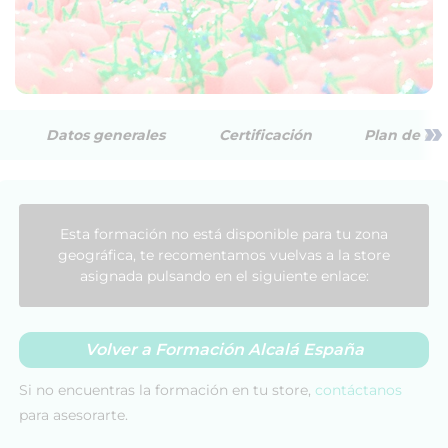
»
Datos generales
Certificación
Plan de est
Esta formación no está disponible para tu zona
geográfica, te recomentamos vuelvas a la store
asignada pulsando en el siguiente enlace:
Volver a Formación Alcalá España
Si no encuentras la formación en tu store,
contáctanos
para asesorarte.