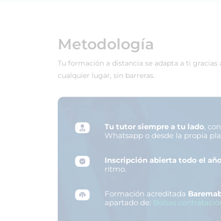
Metodología
Tu formación a distancia se adapta a ti gracias
cualquier lugar, sin barreras.
Tu tutor siempre a tu lado
, co
Whatsapp o desde la propia pl
Inscripción abierta todo el añ
ritmo.
Formación acreditada
Baremab
apartado de:
Bolsas contratació