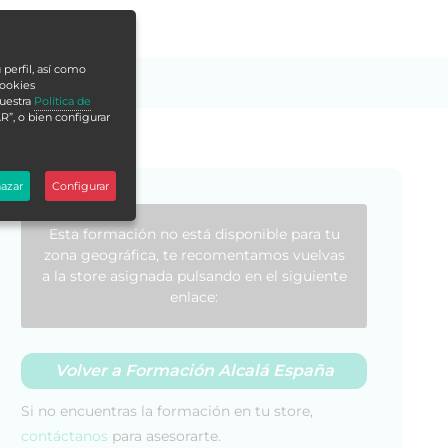
 perfil, así como
cookies
nuestra
Política de
R”, o bien configurar
azar
Configurar
Esta formación no está disponible para tu
zona geográfica, te recomentamos vuelvas
a la store asignada pulsando en el siguiente
enlace:
Volver a Formación Alcalá España
Si no encuentras la formación en tu store,
contáctanos
para asesorarte.