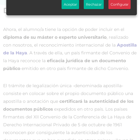
Aceptar
Rechazar
Configurar
Datos generales
Ahora, el alumno/a tiene la opción de poder incluir en el
diploma de su máster o experto universitario
, realizado
con nosotros, el reconocimiento internacional de la
Apostilla
de la Haya
. A través de ella, un país firmante del Convenio de
la Haya reconoce la
eficacia jurídica de un documento
público
emitido en otro país firmante de dicho Convenio.
El trámite de legalización única -denominada apostilla-
consiste en colocar sobre el propio documento público una
apostilla o anotación que
certificará la autenticidad de los
documentos públicos
expedidos en otro país. Los países
firmantes del XII Convenio de la Conferencia de La Haya de
Derecho Internacional Privado de 5 de octubre de 1961
reconocen por consiguiente la autenticidad de los