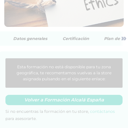
»
Datos generales
Certificación
Plan de est
Esta formación no está disponible para tu zona
geográfica, te recomentamos vuelvas a la store
asignada pulsando en el siguiente enlace:
Volver a Formación Alcalá España
Si no encuentras la formación en tu store,
contáctanos
para asesorarte.