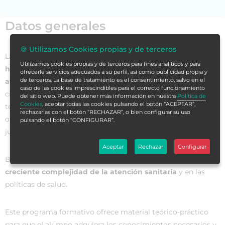
Datos generales
🍪 Utilizamos Cookies propias y de terceros
La bioética es el estudio sistemático de
la conducta
Utilizamos cookies propias y de terceros para fines analíticos y para
humana en los campos de las ciencias biológicas de la
ofrecerle servicios adecuados a su perfil, así como publicidad propia y
de terceros. La base de tratamiento es el consentimiento, salvo en el
atención de la salud
, sobre todo en la salud pública. Esta
caso de las cookies imprescindibles para el correcto funcionamiento
ciencia induce a pensar en términos biológicos más que en
del sitio web. Puede obtener más información en nuestra
Política de
Cookies
, aceptar todas las cookies pulsando el botón “ACEPTAR”,
términos sociales, en prácticas individuales, más que de
rechazarlas con el botón “RECHAZAR”, o bien configurar su uso
organizaciones, en problemas de vida y muerte, más que de
pulsando el botón “CONFIGURAR”.
justicia y democracia.
Aceptar
Rechazar
Configurar
Básicamente, intenta
dar una respuesta adecuada a la
creciente complejidad de la atención sanitaria
y en las
políticas de salud.
Este programa formativo ofrece material teórico-práctico
para que el alumno adquiera los conocimientos necesarios y