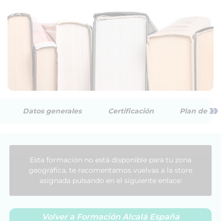
»
Datos generales
Certificación
Plan de est
Esta formación no está disponible para tu zona
geográfica, te recomentamos vuelvas a la store
asignada pulsando en el siguiente enlace:
Volver a Formación Alcalá España