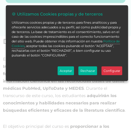
Si no encuentras la formación en tu store,
contáctanos
🍪 Utilizamos Cookies propias y de terceros
para asesorarte.
Utilizamos cookies propias y de terceros para fines analíticos y para
ofrecerle servicios adecuados a su perfil, así como publicidad propia y
de terceros. La base de tratamiento es el consentimiento, salvo en el
caso de las cookies imprescindibles para el correcto funcionamiento
Datos generales
del sitio web. Puede obtener más información en nuestra
Política de
Cookies
, aceptar todas las cookies pulsando el botón “ACEPTAR”,
rechazarlas con el botón “RECHAZAR”, o bien configurar su uso
pulsando el botón “CONFIGURAR”.
Este
Curso Universitario en Búsqueda y Gestión de
Información en PubMed, UpToDate, MEDES
ofrece
Aceptar
Rechazar
Configurar
formación especializada en la búsqueda y gestión de
información científica en las reconocidas bases de datos
médicas PubMed, UpToDate y MEDES
. Durante el
transcurso de este curso, los estudiantes
adquirirán los
conocimientos y habilidades necesarios para realizar
búsquedas eficientes y eficaces de la literatura científica
.
El objetivo principal del curso es
proporcionar a los