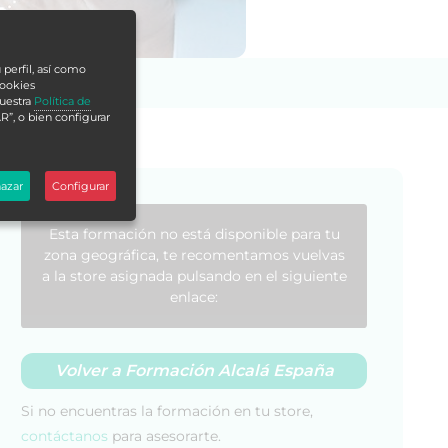
 perfil, así como
cookies
nuestra
Política de
R”, o bien configurar
azar
Configurar
Esta formación no está disponible para tu
zona geográfica, te recomentamos vuelvas
a la store asignada pulsando en el siguiente
enlace:
Volver a Formación Alcalá España
Si no encuentras la formación en tu store,
contáctanos
para asesorarte.