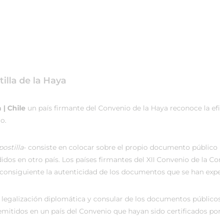
illa de la Haya
 | Chile
un país firmante del Convenio de la Haya reconoce la ef
o.
ostilla
- consiste en colocar sobre el propio documento público u
dos en otro país. Los países firmantes del XII Convenio de la C
onsiguiente la autenticidad de los documentos que se han expedi
 legalización diplomática y consular de los documentos públicos
emitidos en un país del Convenio que hayan sido certificados po