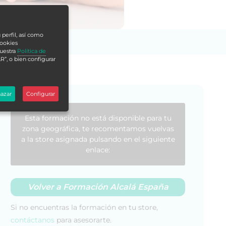
 perfil, así como
cookies
nuestra
Política de
R”, o bien configurar
azar
Configurar
Esta formación no está disponible para tu
zona geográfica, te recomentamos vuelvas
a la store asignada pulsando en el siguiente
enlace:
Volver a Formación Alcalá España
Si no encuentras la formación en tu store,
contáctanos
para asesorarte.