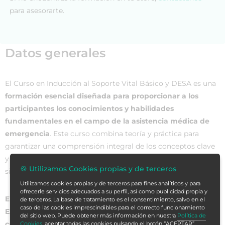
para asesorarte.
Datos generales
El Curso en Inducción al Soporte Vital Básico y DESA es una
formación esencial diseñada para proporcionar a los
participantes los conocimientos y habilidades
fundamentales en el campo de la asistencia médica de
emergencia
. Este curso combina teoría y práctica para
garantizar una comprensión integral de los conceptos clave
y fomentar la adquisición de destrezas prácticas en
🍪 Utilizamos Cookies propias y de terceros
situaciones críticas.
Utilizamos cookies propias y de terceros para fines analíticos y para
ofrecerle servicios adecuados a su perfil, así como publicidad propia y
El soporte vital básico y el uso de un DESA (Desfibrilador
de terceros. La base de tratamiento es el consentimiento, salvo en el
caso de las cookies imprescindibles para el correcto funcionamiento
Externo Automático) son componentes cruciales en la
del sitio web. Puede obtener más información en nuestra
Política de
cadena de supervivencia de una emergencia cardíaca.
Cookies
, aceptar todas las cookies pulsando el botón “ACEPTAR”,