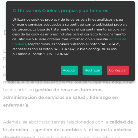
para asesorarte.
🍪 Utilizamos Cookies propias y de terceros
Utilizamos cookies propias y de terceros para fines analíticos y para
ofrecerle servicios adecuados a su perfil, así como publicidad propia y
de terceros. La base de tratamiento es el consentimiento, salvo en el
Datos generales
caso de las cookies imprescindibles para el correcto funcionamiento
del sitio web. Puede obtener más información en nuestra
Política de
Cookies
, aceptar todas las cookies pulsando el botón “ACEPTAR”,
rechazarlas con el botón “RECHAZAR”, o bien configurar su uso
Este
Curso Universitario en Inducción en la Gestión y
pulsando el botón “CONFIGURAR”.
Dirección para Enfermería
está diseñado para brindar a los
estudiantes los conocimientos necesarios para liderar,
Aceptar
Rechazar
Configurar
planificar y gestionar eficazmente en entornos de atención
médica. A lo largo del programa, los participantes adquirirán
habilidades en
gestión de recursos humanos
,
administración de servicios de salud
y
liderazgo en
enfermería
.
Además, se abordarán temas relacionados con la
calidad de
la atención
, la
gestión del cambio
y la
ética en la práctica
de enfermería
. Los estudiantes también aprenderán a