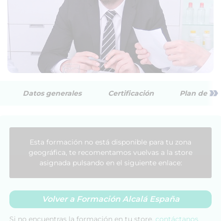
»
Datos generales
Certificación
Plan de est
Esta formación no está disponible para tu zona
geográfica, te recomentamos vuelvas a la store
asignada pulsando en el siguiente enlace:
Volver a Formación Alcalá España
Si no encuentras la formación en tu store,
contáctanos