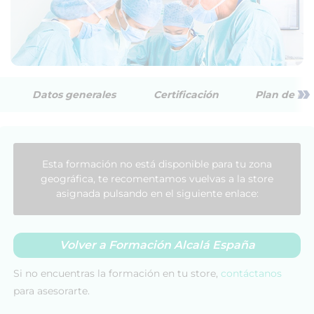
»
Datos generales
Certificación
Plan de est
Esta formación no está disponible para tu zona
geográfica, te recomentamos vuelvas a la store
asignada pulsando en el siguiente enlace:
Volver a Formación Alcalá España
Si no encuentras la formación en tu store,
contáctanos
para asesorarte.