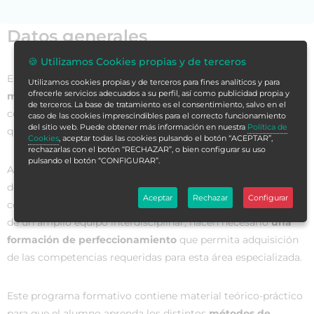
Datos generales
🍪 Utilizamos Cookies propias y de terceros
El
área quirúrgica
, por naturaleza,
es compleja, incierta y
Utilizamos cookies propias y de terceros para fines analíticos y para
ofrecerle servicios adecuados a su perfil, así como publicidad propia y
muy influenciada por los avances
de la ciencia, la
de terceros. La base de tratamiento es el consentimiento, salvo en el
complejidad de las técnicas utilizas y el avance tecnológico
caso de las cookies imprescindibles para el correcto funcionamiento
del sitio web. Puede obtener más información en nuestra
Política de
que se produce de manera constante.
Cookies
, aceptar todas las cookies pulsando el botón “ACEPTAR”,
rechazarlas con el botón “RECHAZAR”, o bien configurar su uso
pulsando el botón “CONFIGURAR”.
Además, los cambios demográficos, el aumento de la
demanda de la población en criterios de salud y la
Aceptar
Rechazar
Configurar
contribución de la enfermería al cuidado de la salud dentro
de un amplio equipo interdisciplinar, hacen necesario
una
formación de perfeccionamiento
que permita adquisición
de las competencias requeridas para esta área especializada.
Este programa formativo contiene material teórico-práctico
para que el alumno aprenda los distintos
métodos de