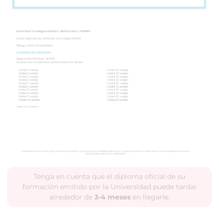
Tenga en cuenta que el diploma oficial de su
formación emitido por la Universidad puede tardar
alrededor de
3-4 meses
en llegarle.