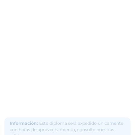
Información:
Este diploma será expedido únicamente
con horas de aprovechamiento, consulte nuestras