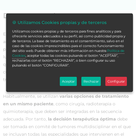
Datos generales
🍪 Utilizamos Cookies propias y de terceros
Utilizamos cookies propias y de terceros para fines analíticos y para
El
cáncer de estómago
, o cáncer gástrico, es el crecimiento
ofrecerle servicios adecuados a su perfil, así como publicidad propia y
anormal de las células que comienza en el estómago y
de terceros. La base de tratamiento es el consentimiento, salvo en el
caso de las cookies imprescindibles para el correcto funcionamiento
puede
atacar cualquier parte del estómago
. De hecho, el
del sitio web. Puede obtener más información en nuestra
Política de
Cookies
, aceptar todas las cookies pulsando el botón “ACEPTAR”,
lugar del estómago donde se presenta es uno de los factores
rechazarlas con el botón “RECHAZAR”, o bien configurar su uso
que tienen en cuenta los médicos a la hora de determinar
pulsando el botón “CONFIGURAR”.
cuáles son
los posibles tratamientos
. Generalmente, el
tratamiento del cáncer gástrico
es multimodal
.
Aceptar
Rechazar
Configurar
Habitualmente, se utilizan
varias opciones de tratamiento
en un mismo paciente
, como cirugía, radioterapia o
quimioterapia, que deben ser integradas en la secuencia
adecuada. Por tanto,
la decisión terapéutica óptima
debe
ser tomada en comité de tumores multidisciplinar en el que
se incluyan todas las especialidades que intervienen en el