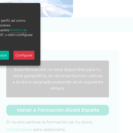
 perfil, así como
cookies
nuestra
Política de
R”, o bien configurar
azar
Configurar
Esta formación no está disponible para tu
zona geográfica, te recomentamos vuelvas
a la store asignada pulsando en el siguiente
enlace:
Volver a Formación Alcalá España
Si no encuentras la formación en tu store,
contáctanos
para asesorarte.