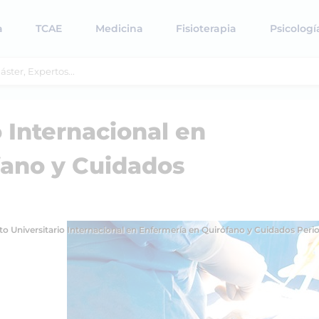
a
TCAE
Medicina
Fisioterapia
Psicologí
 Internacional en
fano y Cuidados
to Universitario Internacional en Enfermería en Quirófano y Cuidados Peri