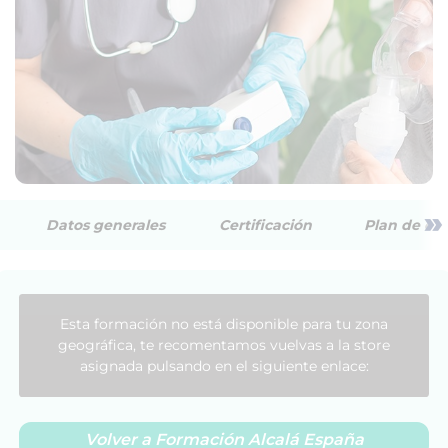
»
Datos generales
Certificación
Plan de est
Esta formación no está disponible para tu zona
geográfica, te recomentamos vuelvas a la store
asignada pulsando en el siguiente enlace:
Volver a Formación Alcalá España