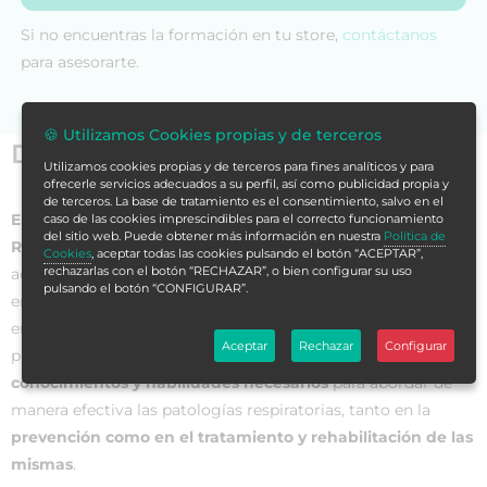
Si no encuentras la formación en tu store,
contáctanos
para asesorarte.
🍪 Utilizamos Cookies propias y de terceros
Datos generales
Utilizamos cookies propias y de terceros para fines analíticos y para
ofrecerle servicios adecuados a su perfil, así como publicidad propia y
de terceros. La base de tratamiento es el consentimiento, salvo en el
El Máster de Formación Permanente en Prevención y
caso de las cookies imprescindibles para el correcto funcionamiento
del sitio web. Puede obtener más información en nuestra
Política de
Rehabilitación de Patologías Respiratorias
es un programa
Cookies
, aceptar todas las cookies pulsando el botón “ACEPTAR”,
rechazarlas con el botón “RECHAZAR”, o bien configurar su uso
académico especializado que ofrece una formación avanzada
pulsando el botón “CONFIGURAR”.
en el campo de la prevención y rehabilitación de
enfermedades respiratorias. Este máster tiene como objetivo
Aceptar
Rechazar
Configurar
principal brindar a los profesionales de la salud los
conocimientos y habilidades necesarios
para abordar de
manera efectiva las patologías respiratorias, tanto en la
prevención como en el tratamiento y rehabilitación de las
mismas
.