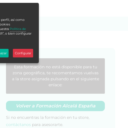
 perfil, así como
cookies
nuestra
Política de
R”, o bien configurar
azar
Configurar
Esta formación no está disponible para tu
zona geográfica, te recomentamos vuelvas
a la store asignada pulsando en el siguiente
enlace:
Volver a Formación Alcalá España
Si no encuentras la formación en tu store,
contáctanos
para asesorarte.