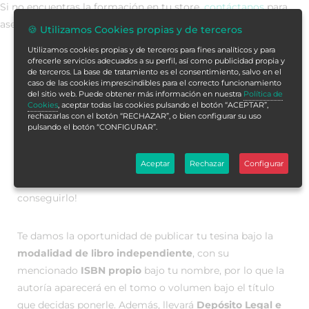
Si no encuentras la formación en tu store,
contáctanos
para
asesorarte.
🍪 Utilizamos Cookies propias y de terceros
Utilizamos cookies propias y de terceros para fines analíticos y para
ofrecerle servicios adecuados a su perfil, así como publicidad propia y
de terceros. La base de tratamiento es el consentimiento, salvo en el
Publica con rigor, impulsa tu
caso de las cookies imprescindibles para el correcto funcionamiento
del sitio web. Puede obtener más información en nuestra
Política de
carrera
Cookies
, aceptar todas las cookies pulsando el botón “ACEPTAR”,
rechazarlas con el botón “RECHAZAR”, o bien configurar su uso
pulsando el botón “CONFIGURAR”.
¿Quieres publicar tu tesina? ¿Te gustaría tener tu trabajo
en
formato libro, publicado en una editorial y con
Aceptar
Rechazar
Configurar
Depósito Legal e ISBN
? ¡Con nosotros puedes
conseguirlo!
Te damos la oportunidad de publicar tu tesina bajo la
modalidad de libro independiente
, con su
mencionado
ISBN propio
bajo tu nombre, por lo que la
autoría aparecerá en el tomo o volumen bajo el título
que decidas ponerle. Además, llevará
Depósito Legal e