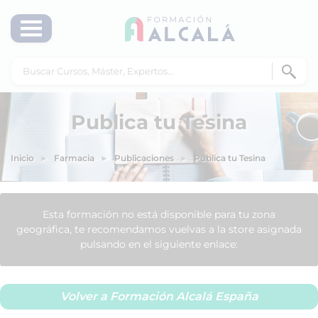
Publica tu Tesina
Inicio
Farmacia
Publicaciones
Publica tu Tesina
Esta formación no está disponible para tu zona
geográfica, te recomendamos vuelvas a la store asignada
pulsando en el siguiente enlace:
Volver a Formación Alcalá España