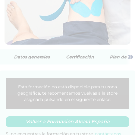
»
Datos generales
Certificación
Plan de est
Esta formación no está disponible para tu zona
geográfica, te recomentamos vuelvas a la store
asignada pulsando en el siguiente enlace:
Volver a Formación Alcalá España
Si no encuentras la formación en tu store,
contáctanos