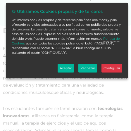
para asesorarte.
🍪 Utilizamos Cookies propias y de terceros
Utilizamos cookies propias y de terceros para fines analíticos y para
ofrecerle servicios adecuados a su perfil, así como publicidad propia y
Datos generales
de terceros. La base de tratamiento es el consentimiento, salvo en el
caso de las cookies imprescindibles para el correcto funcionamiento
del sitio web. Puede obtener más información en nuestra
Política de
Cookies
, aceptar todas las cookies pulsando el botón “ACEPTAR”,
rechazarlas con el botón “RECHAZAR”, o bien configurar su uso
El
Curso Universitario en Inducción a las Técnicas
pulsando el botón “CONFIGURAR”.
Avanzadas en Fisioterapia
ofrece a los estudiantes una
formación especializada en las últimas técnicas y enfoques
Aceptar
Rechazar
Configurar
utilizados en el campo de la fisioterapia. A lo largo del
programa, los participantes aprenderán
técnicas avanzadas
de evaluación y tratamiento para una variedad de
condiciones musculoesqueléticas y neurológicas.
Los estudiantes también se familiarizarán con
tecnologías
innovadoras
utilizadas en fisioterapia, como la terapia
manual, la terapia de ejercicios y el uso de equipos
especializados. Además, el curso aborda temas como la