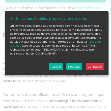
Si no encuentras la formación en tu store,
contáctanos
para asesorarte.
🍪 Utilizamos Cookies propias y de terceros
Utilizamos cookies propias y de terceros para fines analíticos y para
ofrecerle servicios adecuados a su perfil, así como publicidad propia y
Datos generales
de terceros. La base de tratamiento es el consentimiento, salvo en el
caso de las cookies imprescindibles para el correcto funcionamiento
del sitio web. Puede obtener más información en nuestra
Política de
Cookies
, aceptar todas las cookies pulsando el botón “ACEPTAR”,
El
embarazo es una de las etapas más importantes
en la
rechazarlas con el botón “RECHAZAR”, o bien configurar su uso
pulsando el botón “CONFIGURAR”.
vida de las mujeres y sus familias. En esta etapa, adquiere
una especial importancia la preparación para conseguir u
na
Aceptar
Rechazar
Configurar
vivencia positiva de la maternidad
y, para ello, los servicios
sanitarios incorporan programas de
psicoprofilaxis
obstétrica
impartidos por matronas.
Por tanto, la psicoprofilaxis obstétrica es un programa que
tiene el objetivo de ofrecer
una completa preparación al
nacimiento
que englobe toda la parte física del cuerpo que