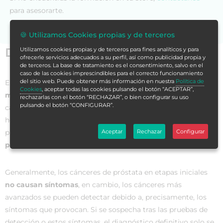
para asesorarte.
🍪 Utilizamos Cookies propias y de terceros
Datos generales
Utilizamos cookies propias y de terceros para fines analíticos y para
ofrecerle servicios adecuados a su perfil, así como publicidad propia y
de terceros. La base de tratamiento es el consentimiento, salvo en el
caso de las cookies imprescindibles para el correcto funcionamiento
del sitio web. Puede obtener más información en nuestra
Política de
El
cáncer de próstata
es uno de los
problemas de salud
Cookies
, aceptar todas las cookies pulsando el botón “ACEPTAR”,
más importantes
en nuestra sociedad, siendo la segunda
rechazarlas con el botón “RECHAZAR”, o bien configurar su uso
pulsando el botón “CONFIGURAR”.
causa de muerte en varones por patología oncológica. De
hecho, la mayoría de los cánceres de próstata se detecta
primero mediante la
prueba sanguínea del antígeno
Aceptar
Rechazar
Configurar
prostático específico
.
Generalmente, los cánceres de próstata en etapas iniciales
no causan síntomas
, en cambio, los cánceres más
avanzados se pueden detectar debido a, precisamente, los
síntomas que provocan. Si se sospecha tras las pruebas de
detección o estos síntomas, el diagnóstico definitivo solo se