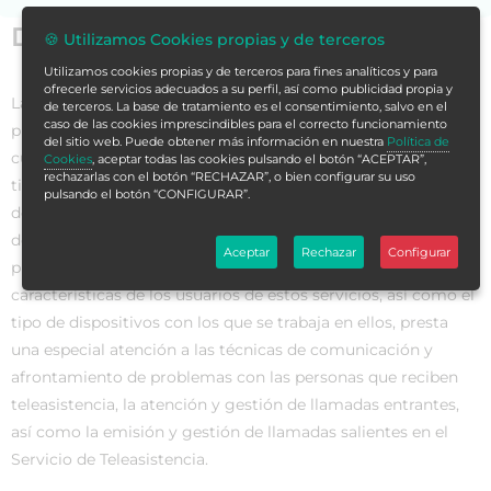
Datos generales
🍪 Utilizamos Cookies propias y de terceros
Utilizamos cookies propias y de terceros para fines analíticos y para
ofrecerle servicios adecuados a su perfil, así como publicidad propia y
La teleasistencia ha abierto múltiples y eficaces posibilidades
de terceros. La base de tratamiento es el consentimiento, salvo en el
caso de las cookies imprescindibles para el correcto funcionamiento
prácticas para la atención de personas necesitadas de
del sitio web. Puede obtener más información en nuestra
Política de
cuidados sociosanitarios por diferentes razones. Al mismo
Cookies
, aceptar todas las cookies pulsando el botón “ACEPTAR”,
rechazarlas con el botón “RECHAZAR”, o bien configurar su uso
tiempo, se ha convertido en un novedoso nicho de empleo,
pulsando el botón “CONFIGURAR”.
desde el que se reclaman profesionales bien formados para
desarrollar una tarea tan necesaria como delicada. Se
Aceptar
Rechazar
Configurar
pretende mostrar, precisamente, cuáles son las
características de los usuarios de estos servicios, así como el
tipo de dispositivos con los que se trabaja en ellos, presta
una especial atención a las técnicas de comunicación y
afrontamiento de problemas con las personas que reciben
teleasistencia, la atención y gestión de llamadas entrantes,
así como la emisión y gestión de llamadas salientes en el
Servicio de Teleasistencia.