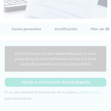
»
Datos generales
Certificación
Plan de est
Esta formación no está disponible para tu zona
geográfica, te recomentamos vuelvas a la store
asignada pulsando en el siguiente enlace:
Volver a Formación Alcalá España
Si no encuentras la formación en tu store,
contáctanos
para asesorarte.