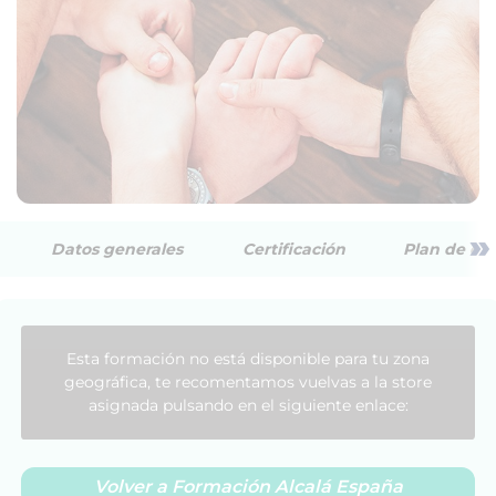
»
Datos generales
Certificación
Plan de est
Esta formación no está disponible para tu zona
geográfica, te recomentamos vuelvas a la store
asignada pulsando en el siguiente enlace:
Volver a Formación Alcalá España