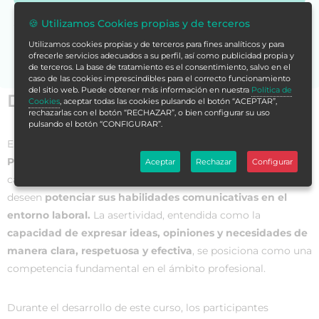
Si no encuentras la formación en tu store,
contáctanos
🍪 Utilizamos Cookies propias y de terceros
para asesorarte.
Utilizamos cookies propias y de terceros para fines analíticos y para
ofrecerle servicios adecuados a su perfil, así como publicidad propia y
de terceros. La base de tratamiento es el consentimiento, salvo en el
caso de las cookies imprescindibles para el correcto funcionamiento
del sitio web. Puede obtener más información en nuestra
Política de
Datos generales
Cookies
, aceptar todas las cookies pulsando el botón “ACEPTAR”,
rechazarlas con el botón “RECHAZAR”, o bien configurar su uso
pulsando el botón “CONFIGURAR”.
El
Curso Universitario en Asertividad en el Ambiente
Profesional: Desarrollo de Habilidades
es una formación de
Aceptar
Rechazar
Configurar
carácter académico diseñada para aquellos profesionales que
deseen
potenciar sus habilidades comunicativas en el
entorno laboral.
La asertividad, entendida como la
capacidad de expresar ideas, opiniones y necesidades de
manera clara, respetuosa y efectiva
, se posiciona como una
competencia fundamental en el ámbito profesional.
Durante el desarrollo de este curso, los participantes