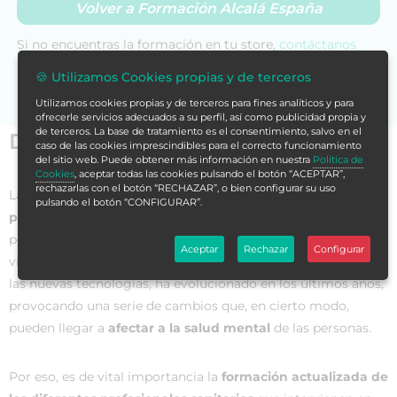
Volver a Formación Alcalá España
Si no encuentras la formación en tu store,
contáctanos
para asesorarte.
🍪 Utilizamos Cookies propias y de terceros
Utilizamos cookies propias y de terceros para fines analíticos y para
ofrecerle servicios adecuados a su perfil, así como publicidad propia y
de terceros. La base de tratamiento es el consentimiento, salvo en el
Datos generales
caso de las cookies imprescindibles para el correcto funcionamiento
del sitio web. Puede obtener más información en nuestra
Política de
Cookies
, aceptar todas las cookies pulsando el botón “ACEPTAR”,
rechazarlas con el botón “RECHAZAR”, o bien configurar su uso
La
salud mental incluye el bienestar emocional,
pulsando el botón “CONFIGURAR”.
psicológico y social
. Así, afecta a la forma en la que
pensamos, sentimos y actuamos cuando enfrentamos la
Aceptar
Rechazar
Configurar
vida. Lo cierto es que la sociedad, de la mano del avance de
las nuevas tecnologías, ha evolucionado en los últimos años,
provocando una serie de cambios que, en cierto modo,
pueden llegar a
afectar a la salud mental
de las personas.
Por eso, es de vital importancia la
formación actualizada de