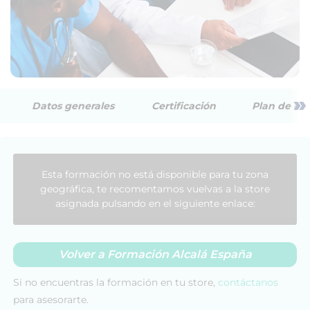
»
Datos generales
Certificación
Plan de est
Esta formación no está disponible para tu zona
geográfica, te recomentamos vuelvas a la store
asignada pulsando en el siguiente enlace:
Volver a Formación Alcalá España
Si no encuentras la formación en tu store,
contáctanos
para asesorarte.