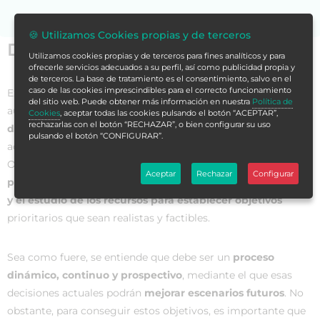
🍪 Utilizamos Cookies propias y de terceros
Datos generales
Utilizamos cookies propias y de terceros para fines analíticos y para
ofrecerle servicios adecuados a su perfil, así como publicidad propia y
de terceros. La base de tratamiento es el consentimiento, salvo en el
caso de las cookies imprescindibles para el correcto funcionamiento
Existen numerosas definiciones de
planificación sanitaria
,
del sitio web. Puede obtener más información en nuestra
Política de
aunque, en general, este término hace referencia a
tomar
Cookies
, aceptar todas las cookies pulsando el botón “ACEPTAR”,
rechazarlas con el botón “RECHAZAR”, o bien configurar su uso
decisiones bien informadas
que permitan emprender
pulsando el botón “CONFIGURAR”.
acciones para alcanzar objetivos de salud. Por otro lado, la
OMS la define como el proceso ordenado de
definir
Aceptar
Rechazar
Configurar
problemas de salud
, identificar necesidades no
satisfechas
y el estudio de los recursos para establecer objetivos
prioritarios que sean realistas y factibles.
Sea como fuere, se entiende que debe ser un
proceso
dinámico, continuo y prospectivo
, mediante el que esas
decisiones actuales podrán
mejorar escenarios futuros
. No
obstante, para conseguir estos objetivos, es importante que