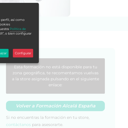
 perfil, así como
cookies
nuestra
Política de
R”, o bien configurar
azar
Configurar
Esta formación no está disponible para tu
zona geográfica, te recomentamos vuelvas
a la store asignada pulsando en el siguiente
enlace:
Volver a Formación Alcalá España
Si no encuentras la formación en tu store,
contáctanos
para asesorarte.