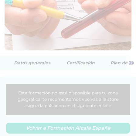
»
Datos generales
Certificación
Plan de est
Esta formación no está disponible para tu zona
geográfica, te recomentamos vuelvas a la store
asignada pulsando en el siguiente enlace:
Volver a Formación Alcalá España