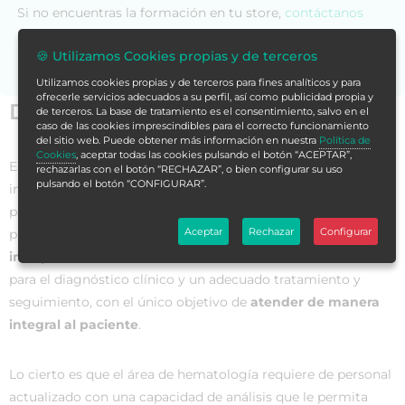
Si no encuentras la formación en tu store,
contáctanos
para asesorarte.
🍪 Utilizamos Cookies propias y de terceros
Utilizamos cookies propias y de terceros para fines analíticos y para
ofrecerle servicios adecuados a su perfil, así como publicidad propia y
Datos generales
de terceros. La base de tratamiento es el consentimiento, salvo en el
caso de las cookies imprescindibles para el correcto funcionamiento
del sitio web. Puede obtener más información en nuestra
Política de
Cookies
, aceptar todas las cookies pulsando el botón “ACEPTAR”,
El
estudio de la hematología y el apoyo del laboratorio
son
rechazarlas con el botón “RECHAZAR”, o bien configurar su uso
pulsando el botón “CONFIGURAR”.
importantes para conocer el estado de salud de los
pacientes, ya sea de una enfermedad en general o de alguna
Aceptar
Rechazar
Configurar
patología hematológica. Si se realiza un
análisis e
interpretación adecuados
se obtendrá información valiosa
para el diagnóstico clínico y un adecuado tratamiento y
seguimiento, con el único objetivo de
atender de manera
integral al paciente
.
Lo cierto es que el área de hematología requiere de personal
actualizado con una capacidad de análisis que le permita