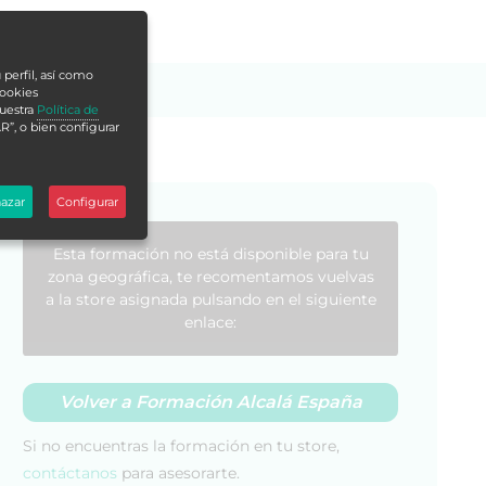
 perfil, así como
cookies
nuestra
Política de
R”, o bien configurar
azar
Configurar
Esta formación no está disponible para tu
zona geográfica, te recomentamos vuelvas
a la store asignada pulsando en el siguiente
enlace:
Volver a Formación Alcalá España
Si no encuentras la formación en tu store,
contáctanos
para asesorarte.