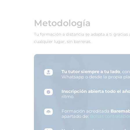
Metodología
Tu formación a distancia se adapta a ti gracias
cualquier lugar, sin barreras.
Tu tutor siempre a tu lado
, co
Whatsapp o desde la propia pl
Inscripción abierta todo el añ
ritmo.
Formación acreditada
Baremab
apartado de:
Bolsas contratació