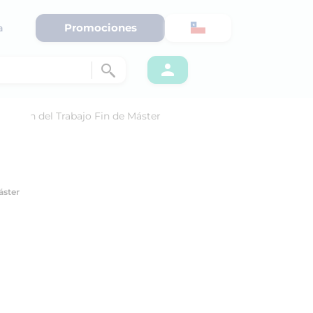
Promociones
a
áster