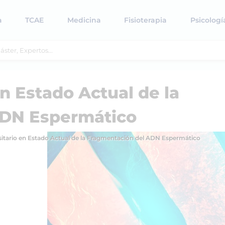
a
TCAE
Medicina
Fisioterapia
Psicologí
n Estado Actual de la
ADN Espermático
sitario en Estado Actual de la Fragmentación del ADN Espermático