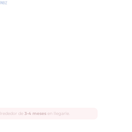
alrededor de
3-4 meses
en llegarle.