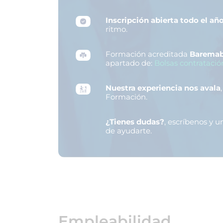
Inscripción abierta todo el añ
ritmo.
Formación acreditada
Baremab
apartado de:
Bolsas contratació
Nuestra experiencia nos avala
Formación.
¿Tienes dudas?
, escríbenos y 
de ayudarte.
Empleabilidad