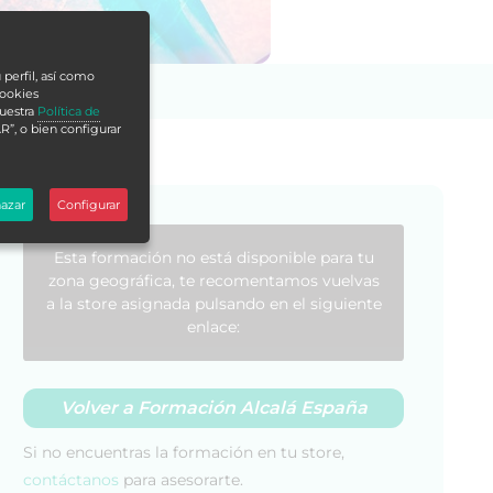
 perfil, así como
cookies
nuestra
Política de
R”, o bien configurar
azar
Configurar
Esta formación no está disponible para tu
zona geográfica, te recomentamos vuelvas
a la store asignada pulsando en el siguiente
enlace:
Volver a Formación Alcalá España
Si no encuentras la formación en tu store,
contáctanos
para asesorarte.