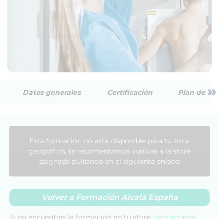
»
Datos generales
Certificación
Plan de est
Esta formación no está disponible para tu zona
geográfica, te recomentamos vuelvas a la store
asignada pulsando en el siguiente enlace:
Volver a Formación Alcalá España
Si no encuentras la formación en tu store,
contáctanos