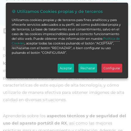
para asesorarte.
🍪 Utilizamos Cookies propias y de terceros
Utilizamos cookies propias y de terceros para fines analíticos y para
ofrecerle servicios adecuados a su perfil, así como publicidad propia y
Datos generales
de terceros. La base de tratamiento es el consentimiento, salvo en el
caso de las cookies imprescindibles para el correcto funcionamiento
del sitio web. Puede obtener más información en nuestra
Política de
Cookies
, aceptar todas las cookies pulsando el botón “ACEPTAR”,
rechazarlas con el botón “RECHAZAR”, o bien configurar su uso
El Curso en Uso y Funciones del Técnico con el Aparato
pulsando el botón “CONFIGURAR”.
Portátil de RX es una formación diseñada para
capacitar a
los profesionales de la radiología
en el uso correcto y
Aceptar
Rechazar
Configurar
eficiente de este dispositivo portátil de rayos X. Este curso
proporciona una visión general de las funciones y
características de este equipo de alta tecnología, y cómo
utilizarlo de manera efectiva para obtener imágenes de alta
calidad en diversas situaciones.
Aprenderás sobre los
aspectos técnicos y de seguridad del
uso del aparato portátil de RX
, así como las mejores
prácticas para su mantenimiento y calibración. Además, se