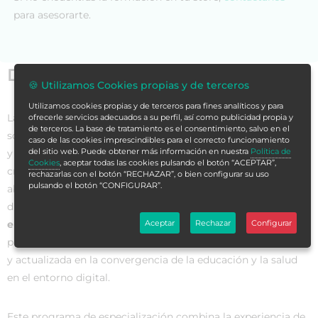
para asesorarte.
Datos generales
🍪 Utilizamos Cookies propias y de terceros
Utilizamos cookies propias y de terceros para fines analíticos y para
La educación y la salud son dos pilares fundamentales en la
ofrecerle servicios adecuados a su perfil, así como publicidad propia y
de terceros. La base de tratamiento es el consentimiento, salvo en el
sociedad contemporánea. En un mundo cada vez más digital
caso de las cookies imprescindibles para el correcto funcionamiento
del sitio web. Puede obtener más información en nuestra
Política de
y globalizado, la intersección entre estos campos se vuelve
Cookies
, aceptar todas las cookies pulsando el botón “ACEPTAR”,
crucial para la formación de profesionales capaces de
rechazarlas con el botón “RECHAZAR”, o bien configurar su uso
pulsando el botón “CONFIGURAR”.
abordar los desafíos y oportunidades que plantea la era
digital. El
Especialista Universitario en Educación y Salud
Aceptar
Rechazar
Configurar
en la Era Digital
es un programa académico diseñado para
proporcionar a los participantes una formación especializada
y actualizada en la convergencia de la educación y la salud
en el entorno digital.
Este programa de especialización combina la experiencia de