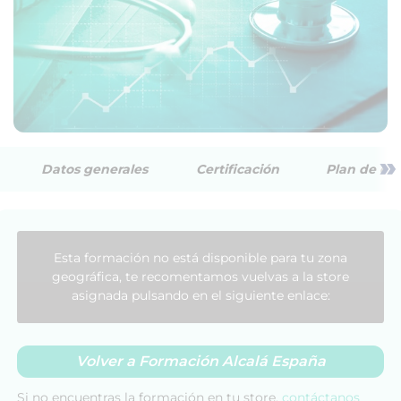
»
Datos generales
Certificación
Plan de est
Esta formación no está disponible para tu zona
geográfica, te recomentamos vuelvas a la store
asignada pulsando en el siguiente enlace:
Volver a Formación Alcalá España
Si no encuentras la formación en tu store,
contáctanos