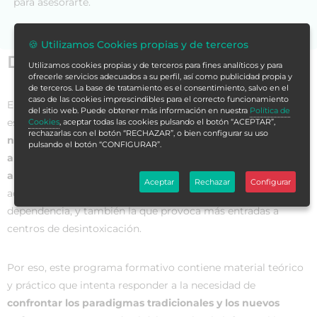
para asesorarte.
🍪 Utilizamos Cookies propias y de terceros
Datos generales
Utilizamos cookies propias y de terceros para fines analíticos y para
ofrecerle servicios adecuados a su perfil, así como publicidad propia y
de terceros. La base de tratamiento es el consentimiento, salvo en el
caso de las cookies imprescindibles para el correcto funcionamiento
En el año 2015, se localizaron 101 drogas psicoactivas, hasta
del sitio web. Puede obtener más información en nuestra
Política de
ese momento desconocidas. Un dato que refleja el
aumento
Cookies
, aceptar todas las cookies pulsando el botón “ACEPTAR”,
rechazarlas con el botón “RECHAZAR”, o bien configurar su uso
no solo del consumo, sino también de la creación y
pulsando el botón “CONFIGURAR”.
aparición
de nuevas drogas. No obstante, pese a ello,
el
alcohol sigue siendo la droga más consumida
, la más
Aceptar
Rechazar
Configurar
aceptada socialmente, integrada en el consumo y
dependencia, y también la que provoca más entradas a
centros de desintoxicación.
Por eso, este programa formativo contiene material teórico
y práctico que intenta responder a la necesidad de
confrontar los paradigmas tradicionales y los nuevos