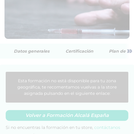
»
Datos generales
Certificación
Plan de est
Esta formación no está disponible para tu zona
geográfica, te recomentamos vuelvas a la store
asignada pulsando en el siguiente enlace:
Volver a Formación Alcalá España
Si no encuentras la formación en tu store,
contáctanos