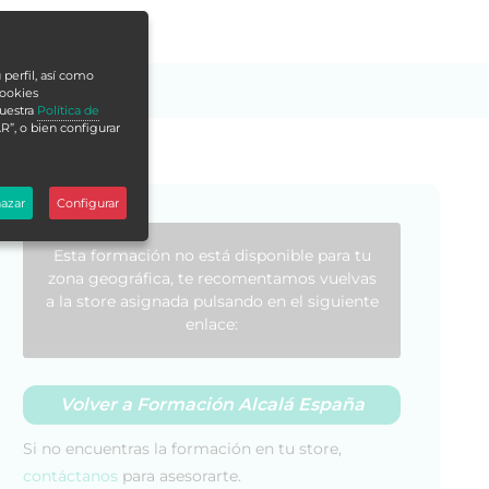
 perfil, así como
cookies
nuestra
Política de
R”, o bien configurar
azar
Configurar
Esta formación no está disponible para tu
zona geográfica, te recomentamos vuelvas
a la store asignada pulsando en el siguiente
enlace:
Volver a Formación Alcalá España
Si no encuentras la formación en tu store,
contáctanos
para asesorarte.