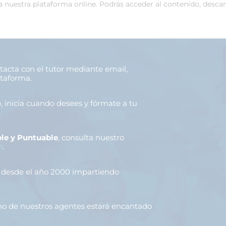
 a nuestra plataforma online. Podrás acceder al contenido, desca
ntacta con el tutor mediante email,
ataforma.
o
, inicia cuando desees y fórmate a tu
le y Puntuable
, consulta nuestro
n
.
, desde el año 2000 impartiendo
uno de nuestros agentes estará encantado