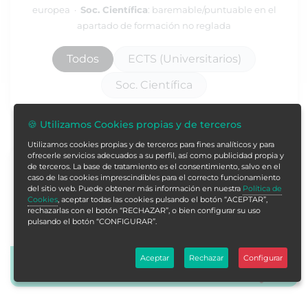
europea ·
Soc. Científica
: baremable/puntuable en el
apartado de formación no reglada
Todos
ECTS (Universitarios)
Soc. Científica
🍪 Utilizamos Cookies propias y de terceros
Utilizamos cookies propias y de terceros para fines analíticos y para
ofrecerle servicios adecuados a su perfil, así como publicidad propia y
Curso Universitario en Inducción a la Toxina
de terceros. La base de tratamiento es el consentimiento, salvo en el
caso de las cookies imprescindibles para el correcto funcionamiento
Botulínica y sus Aplicaciones Clínicas
del sitio web. Puede obtener más información en nuestra
Política de
Curso Acreditado por Universidad de Vitoria-Gasteiz
Cookies
, aceptar todas las cookies pulsando el botón “ACEPTAR”,
rechazarlas con el botón “RECHAZAR”, o bien configurar su uso
pulsando el botón “CONFIGURAR”.
25 horas
1 Créditos ECTS
Aceptar
Rechazar
Configurar
Más info