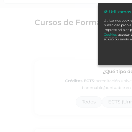
🍪 Utilizamos
Cursos de Formación Alc
Utilizamos cookies
publicidad propia 
imprescindibles p
Cookies
, aceptar
su uso pulsando 
¿Qué tipo d
Créditos ECTS
: acreditación univ
baremable/puntuable en e
Todos
ECTS (Univ