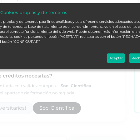
 Cookies propias y de terceros
alá
L
 propias y de terceros para fines analíticos y para ofrecerle servicios adecuados a su
y de terceros. La base de tratamiento es el consentimiento, salvo en el caso de las 
ara el correcto funcionamiento del sitio web. Puede obtener más información en 
 todas las cookies pulsando el botón “ACEPTAR”, rechazarlas con el botón “RECHAZA
ORDENAR
el botón “CONFIGURAR”.
Aceptar
Rech
e créditos necesitas?
ersitaria con validez europea ·
Soc. Científica
:
l apartado de formación no reglada
ersitarios)
Soc. Científica