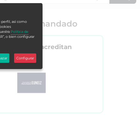
o más demandado
 perfil, así como
cookies
nuestra
Política de
R”, o bien configurar
Nos acreditan
azar
Configurar