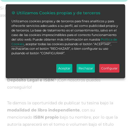
Si no encuentras la formación en tu store,
contáctanos
para
🍪 Utilizamos Cookies propias y de terceros
asesorarte.
Utilizamos cookies propias y de terceros para fines analíticos y para
ofrecerle servicios adecuados a su perfil, así como publicidad propia y
de terceros. La base de tratamiento es el consentimiento, salvo en el
caso de las cookies imprescindibles para el correcto funcionamiento
Publica con rigor, impulsa tu
del sitio web. Puede obtener más información en nuestra
Política de
Cookies
, aceptar todas las cookies pulsando el botón “ACEPTAR”,
carrera
rechazarlas con el botón “RECHAZAR”, o bien configurar su uso
pulsando el botón “CONFIGURAR”.
¿Quieres publicar tu tesina? ¿Te gustaría tener tu trabajo
Aceptar
Rechazar
Configurar
en
formato libro, publicado en una editorial y con
Depósito Legal e ISBN
? ¡Con nosotros puedes
conseguirlo!
Te damos la oportunidad de publicar tu tesina bajo la
modalidad de libro independiente
, con su
mencionado
ISBN propio
bajo tu nombre, por lo que la
autoría aparecerá en el tomo o volumen bajo el título