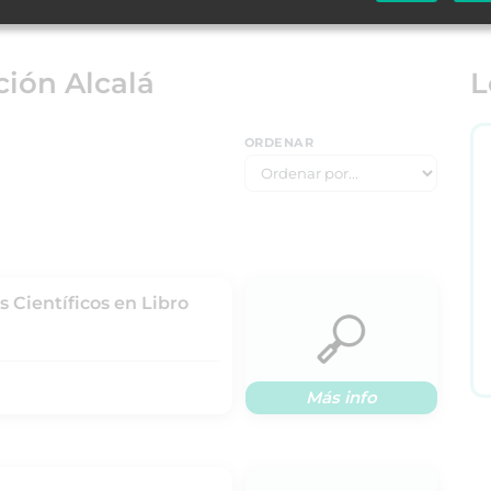
ión Alcalá
L
ORDENAR
 Científicos en Libro
Más info