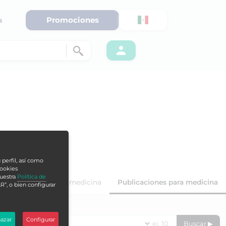
Promociones
a
 perfil, así como
cookies
nuestra
Política de
áster oficiales para medicina
Publicaciones para medicina
R”, o bien configurar
DURACIÓN EN HORAS
azar
Configurar
Buscar ▶