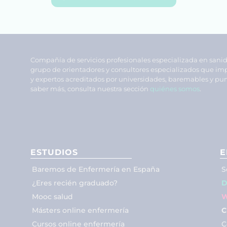
Compañía de servicios profesionales especializada en sani
grupo de orientadores y consultores especializados que im
y expertos acreditados por universidades, baremables y pun
saber más, consulta nuestra sección
quiénes somos
.
ESTUDIOS
E
Baremos de Enfermería en España
S
¿Eres recién graduado?
D
Mooc salud
W
Másters online enfermería
C
Cursos online enfermería
C