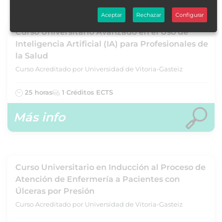
Aceptar
Rechazar
Configurar
Curso Universitario Avanzado en el Uso de
Inteligencia Artificial (IA) para Profesionales de
la Salud
Curso Acreditado por Universidad de Vitoria-Gasteiz
25 horas
1 Créditos ECTS
Más info
Curso Universitario en Inducción al Proceso de
Atención de Enfermería a Pacientes con
Úlceras por Presión
Curso Acreditado por Universidad de Vitoria-Gasteiz