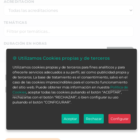
ACREDITACIÓN
TEMÁTICAS
DURACIÓN EN HORAS
Buscar ▶
🍪 Utilizamos Cookies propias y de terceros
Utilizamos cookies propias y de terceros para fines analíticos y para
ofrecerle servicios adecuados a su perfil, así como publicidad propia y
Expertos universitarios de
de terceros. La base de tratamiento es el consentimiento, salvo en el
caso de las cookies imprescindibles para el correcto funcionamiento
Formación Alcalá
del sitio web. Puede obtener más información en nuestra
Política de
Cookies
, aceptar todas las cookies pulsando el botón “ACEPTAR”,
rechazarlas con el botón “RECHAZAR”, o bien configurar su uso
pulsando el botón “CONFIGURAR”.
ORDENAR
Aceptar
Rechazar
Configurar