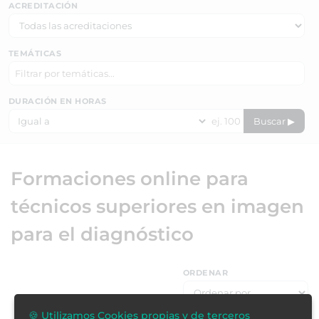
ACREDITACIÓN
TEMÁTICAS
DURACIÓN EN HORAS
Buscar ▶
Formaciones online para
técnicos superiores en imagen
para el diagnóstico
ORDENAR
🍪 Utilizamos Cookies propias y de terceros