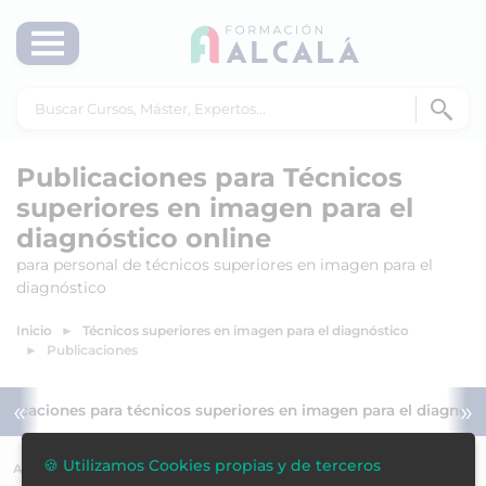
Publicaciones para Técnicos
superiores en imagen para el
diagnóstico online
para personal de técnicos superiores en imagen para el
diagnóstico
Inicio
Técnicos superiores en imagen para el diagnóstico
Publicaciones
«
»
blicaciones para técnicos superiores en imagen para el diagnóst
🍪 Utilizamos Cookies propias y de terceros
ACREDITACIÓN