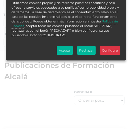
Utilizamos cookies propias y de terceros para fines analíticos y para
ofrecerle servicios adecuados a su perfil, así como publicidad propia y
de terceros. La base de tratamiento es el consentimiento, salvo en el
TEMÁTICAS
caso de las cookies imprescindibles para el correcto funcionamiento
del sitio web. Puede obtener más información en nuestra
Política de
Cookies
, aceptar todas las cookies pulsando el botón “ACEPTAR”,
rechazarlas con el botón “RECHAZAR”, o bien configurar su uso
DURACIÓN EN HORAS
pulsando el botón “CONFIGURAR”.
Buscar ▶
Aceptar
Rechazar
Configurar
Publicaciones de Formación
Alcalá
ORDENAR